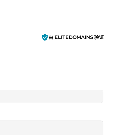
verified_user
由 ELITEDOMAINS 验证