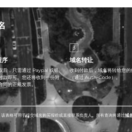
名
3
程序
域名转让
后，只需通过 Paypal 或银
收到付款后，域名将转给您的
付款即可。您还将收到一份附
（通过 Auth-Code）。
合同的正规发票。
。该表格可用于提交域名购买报价或直接联系负责人。所有查询将通过
域